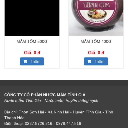
MẮM TÔM 500G
MẮM TÔM 400G
Giá: 0
đ
Giá: 0
đ
Thêm
Thêm
CÔNG TY CỔ PHẦN NƯỚC MẮM TĨNH GIA
Nước mắm Tĩnh Gia - Nước mắm truyền thống sạch
Địa chỉ: Thôn Sơn Hải - Xã Ninh Hải - Huyện Tĩnh Gia - Tỉnh
Thanh Hóa
Điện thoại: 0237.8726.216 - 0979.447.816