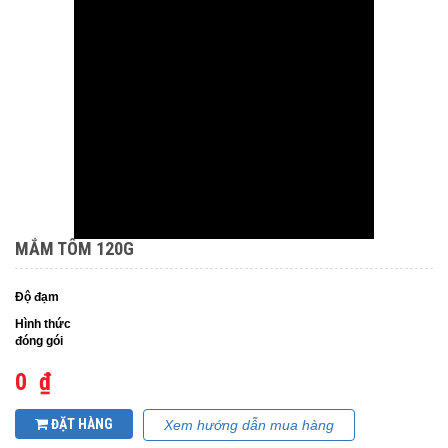
MẮM TÔM 120G
Độ đạm
Hình thức
đóng gói
0 ₫
ĐẶT HÀNG
Xem hướng dẫn mua hàng